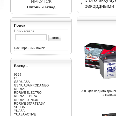
Мото аккумул
ИРКУТСК
рекордными 
Оптовый склад
Поиск
Поиск товара
Расширенный поиск
Бренды
9999
GS
GS YUASA
GS YUASA PRODA NEO
RDRIVE
АКБ для водного транс
RDRIVE ELECTRO
на колеса
RDRIVE EXTRA
RDRIVE JUNIOR
RDRIVE STARTEASY
SHUBA
YUASA
YUASA ACTIVE