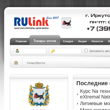
Товары оптом
Главная
Скидки
Акции
Новости
И
Запомнить ме
Склад Иркутск
Последние
Курс Na тех
eXtremal Nat
Литиевые мо