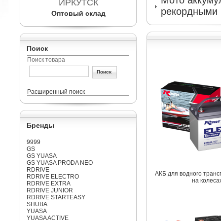
Мото аккумул
ИРКУТСК
рекордными 
Оптовый склад
Поиск
Поиск товара
Расширенный поиск
Бренды
9999
GS
GS YUASA
GS YUASA PRODA NEO
RDRIVE
АКБ для водного транс
RDRIVE ELECTRO
на колеса
RDRIVE EXTRA
RDRIVE JUNIOR
RDRIVE STARTEASY
SHUBA
YUASA
YUASA ACTIVE