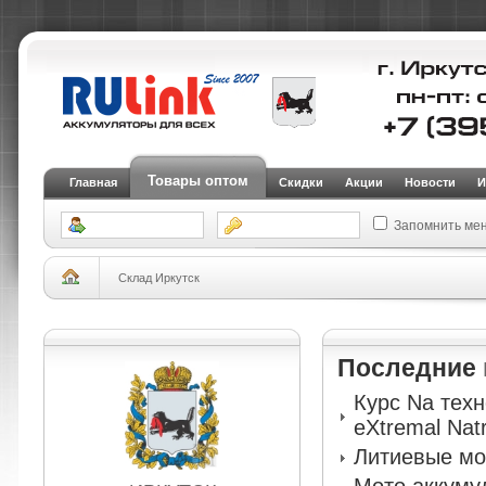
Товары оптом
Главная
Скидки
Акции
Новости
И
Запомнить ме
Склад Иркутск
Последние
Курс Na тех
eXtremal Nat
Литиевые мо