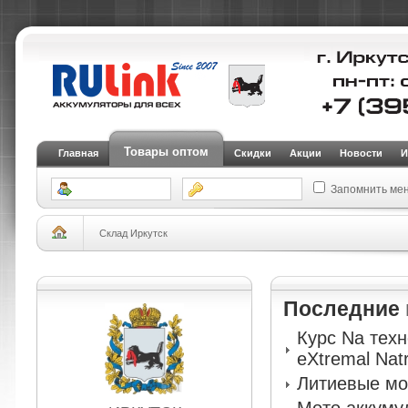
Товары оптом
Главная
Скидки
Акции
Новости
И
Запомнить ме
Склад Иркутск
Последние
Курс Na тех
eXtremal Nat
Литиевые мо