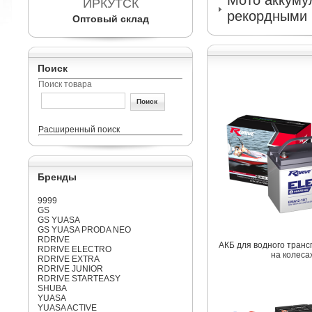
Мото аккумул
ИРКУТСК
рекордными 
Оптовый склад
Поиск
Поиск товара
Расширенный поиск
Бренды
9999
GS
GS YUASA
GS YUASA PRODA NEO
RDRIVE
АКБ для водного транс
RDRIVE ELECTRO
на колеса
RDRIVE EXTRA
RDRIVE JUNIOR
RDRIVE STARTEASY
SHUBA
YUASA
YUASA ACTIVE