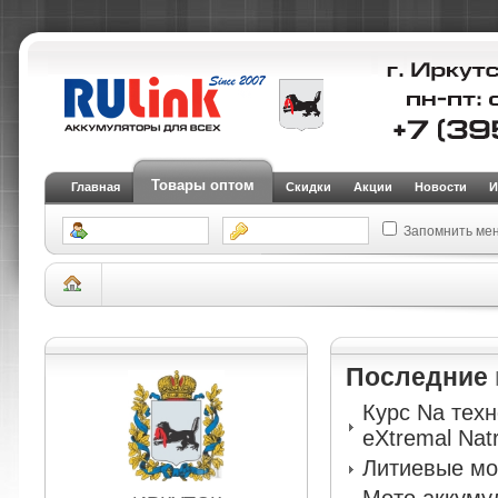
Товары оптом
Главная
Скидки
Акции
Новости
И
Запомнить ме
Склад Иркутск
АКБ для легковых автомобилей и внедорожников
Аккуму
Последние
Курс Na тех
eXtremal Nat
Литиевые мо