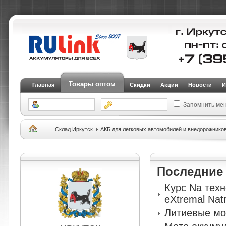
Товары оптом
Главная
Скидки
Акции
Новости
И
Запомнить ме
Склад Иркутск
АКБ для легковых автомобилей и внедорожнико
Последни
Курс Na тех
eXtremal Nat
Литиевые мо