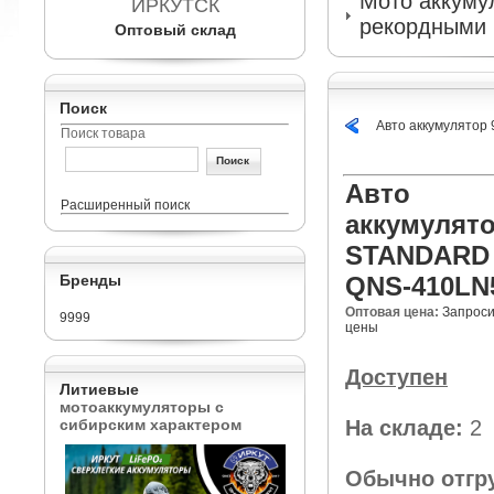
Мото аккумул
ИРКУТСК
рекордными 
Оптовый склад
Поиск
Авто аккумулято
Поиск товара
Авто
Расширенный поиск
аккумулято
STANDARD
Бренды
QNS-410LN
Оптовая цена:
Запроси
9999
цены
Доступен
Литиевые
мотоаккумуляторы с
сибирским характером
На складе:
2
Обычно отгр