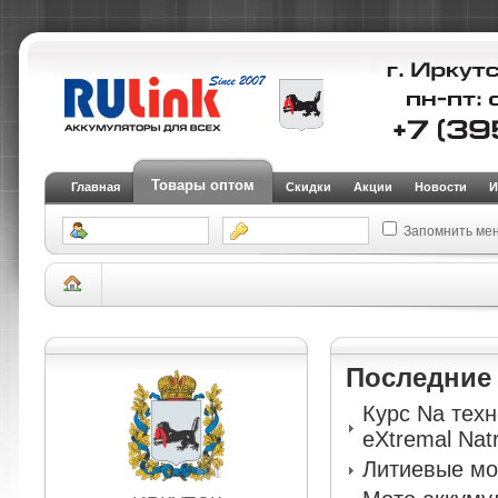
Товары оптом
Главная
Скидки
Акции
Новости
И
Запомнить ме
Склад Иркутск
АКБ для легковых автомобилей и внедорожников
Аккуму
Авто аккумулятор 9999 STANDARD SMF QNS-410LN5-2025
Последни
Курс Na тех
eXtremal Nat
Литиевые мо