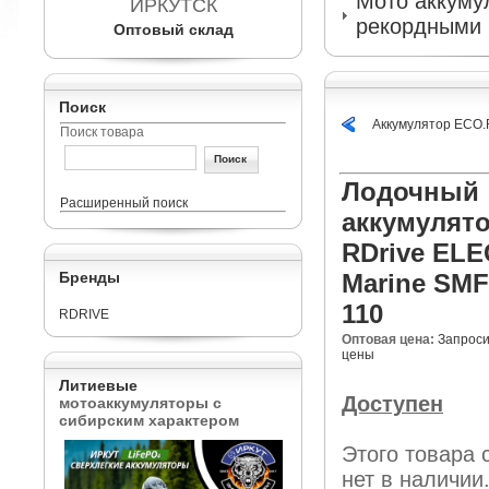
Мото аккумул
ИРКУТСК
рекордными 
Оптовый склад
Поиск
Аккумулятор ECO.
Поиск товара
Лодочный
Расширенный поиск
аккумулят
RDrive EL
Бренды
Marine SMF
110
RDRIVE
Оптовая цена:
Запроси
цены
Литиевые
Доступен
мотоаккумуляторы с
сибирским характером
Этого товара 
нет в наличии