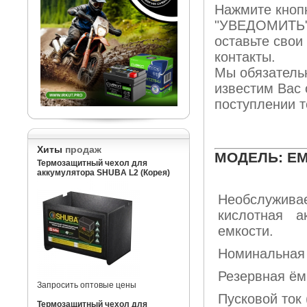
Нажмите кноп
"УВЕДОМИТЬ"
оставьте свои
контакты.
Мы обязатель
известим Вас 
поступлении т
Хиты
продаж
МОДЕЛЬ: EM
Термозащитный чехол для
аккумулятора SHUBA L2 (Корея)
Необслужив
кислотная а
емкости.
Номинальная 
Резервная ём
Запросить оптовые цены
Пусковой ток 
Термозащитный чехол для