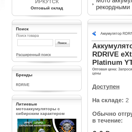
Мото аккумул
ИРКУТСК
рекордными 
Оптовый склад
Поиск
Аккумулятор RDRI
Поиск товара
Аккумулят
RDRIVE eXt
Расширенный поиск
Platinum Y
Оптовая цена:
Запроси
цены
Бренды
RDRIVE
Доступен
На складе:
2
Литиевые
мотоаккумуляторы с
Обычно отгр
сибирским характером
в течение: