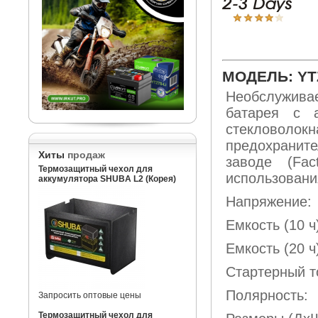
МОДЕЛЬ: YT
Необслужива
батарея с 
стеклово
предохрани
Хиты
продаж
заводе (Fac
Термозащитный чехол для
использовани
аккумулятора SHUBA L2 (Корея)
Напряжение:
Емкость (1
Емкость (2
Стартерный 
Полярнос
Запросить оптовые цены
Термозащитный чехол для