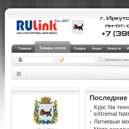
Товары оптом
Главная
Скидки
Акции
Новости
И
Запомнить ме
Склад Иркутск
АКБ для мототехники и электрогенераторов
Мото аккум
заводе)
Аккумулятор RDRIVE eXtremal Platinum YTZ7S
Последни
Курс Na тех
eXtremal Nat
Литиевые мо