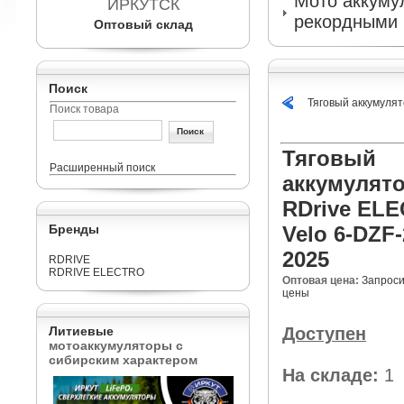
Мото аккумул
ИРКУТСК
рекордными 
Оптовый склад
Поиск
Тяговый аккумуля
Поиск товара
Тяговый
Расширенный поиск
аккумулят
RDrive EL
Бренды
Velo 6-DZF-
2025
RDRIVE
RDRIVE ELECTRO
Оптовая цена:
Запроси
цены
Литиевые
Доступен
мотоаккумуляторы с
сибирским характером
На складе:
1