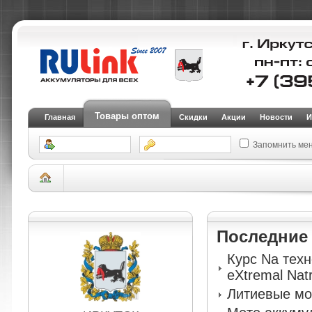
Товары оптом
Главная
Скидки
Акции
Новости
И
Запомнить ме
Склад Иркутск
АКБ для электротранспорта (тяговые)
Тяговые аккумуля
RDrive ELECTRO Velo 6-DZF-23-2025
Последни
Курс Na тех
eXtremal Nat
Литиевые мо