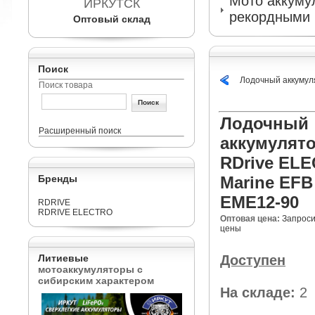
Мото аккумул
ИРКУТСК
рекордными 
Оптовый склад
Поиск
Лодочный аккумул
Поиск товара
Лодочный
Расширенный поиск
аккумулят
RDrive EL
Бренды
Marine EFB
EME12-90
RDRIVE
RDRIVE ELECTRO
Оптовая цена:
Запроси
цены
Литиевые
Доступен
мотоаккумуляторы с
сибирским характером
На складе:
2