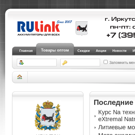
Товары оптом
Главная
Скидки
Акции
Новости
И
Запомнить ме
Склад Иркутск
АКБ для электротранспорта (тяговые)
Тяговые аккумуля
аккумулятор RDrive ELECTRO Marine EFB EME12-90
Последни
Курс Na тех
eXtremal Nat
Литиевые мо