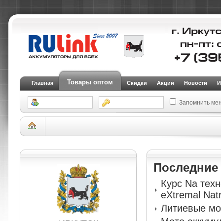
Товары оптом
Главная
Скидки
Акции
Новости
И
Запомнить ме
Склад Иркутск
АКБ для электротранспорта (тяговые)
Тяговые аккумуля
детских электромобилей RDrive Junior EV12-14-19
Последни
Курс Na тех
eXtremal Nat
Литиевые мо