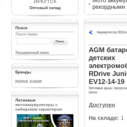
Мото аккумул
ИРКУТСК
рекордными 
Оптовый склад
Поиск
Аккумулятор RDri
Поиск товара
AGM батар
Расширенный поиск
детских
электромо
Бренды
RDrive Juni
EV12-14-19
RDRIVE JUNIOR
Оптовая цена:
Запроси
цены
Литиевые
Доступен
мотоаккумуляторы с
сибирским характером
На складе:
1