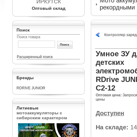
Мото аккумул
ИРКУТСК
рекордными 
Оптовый склад
Поиск
Контроллер заряд
Поиск товара
Умное ЗУ д
Расширенный поиск
детских
электромо
Бренды
RDrive JUN
C2-12
RDRIVE JUNIOR
Оптовая цена:
Запроси
цены
Литиевые
Доступен
мотоаккумуляторы с
сибирским характером
На складе:
14