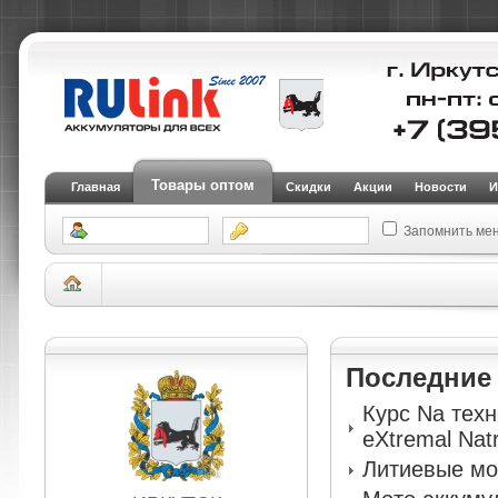
Товары оптом
Главная
Скидки
Акции
Новости
И
Запомнить ме
Склад Иркутск
Зарядные, пусковые устройства и тестеры
Зарядные ус
Последни
Курс Na тех
eXtremal Nat
Литиевые мо