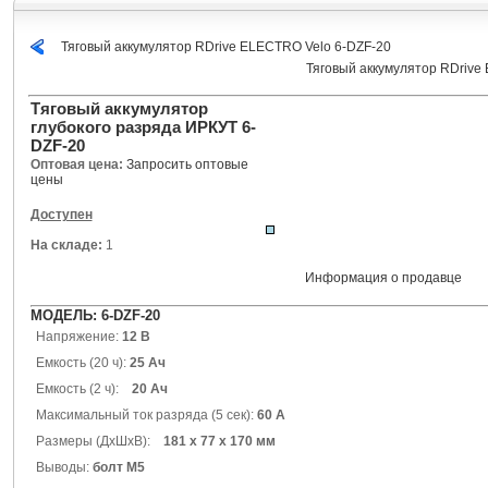
Тяговый аккумулятор RDrive ELECTRO Velo 6-DZF-20
Тяговый аккумулятор RDrive
Тяговый аккумулятор
глубокого разряда ИРКУТ 6-
DZF-20
Оптовая цена:
Запросить оптовые
цены
Доступен
На складе:
1
Информация о продавце
МОДЕЛЬ: 6-DZF-20
Напряжение:
12 В
Емкость (20 ч):
25
Ач
Емкость (2 ч):
20 Ач
Максимальный ток разряда (5 сек):
60 А
Размеры (ДхШхВ):
181 х 77 х 170 мм
Выводы:
болт
M5