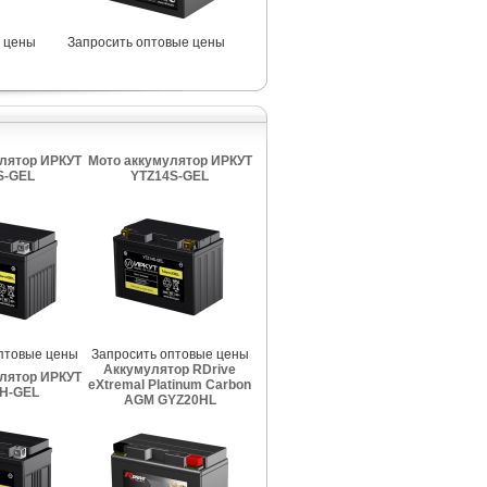
 цены
Запросить оптовые цены
лятор ИРКУТ
Мото аккумулятор ИРКУТ
S-GEL
YTZ14S-GEL
птовые цены
Запросить оптовые цены
Аккумулятор RDrive
лятор ИРКУТ
eXtremal Platinum Carbon
H-GEL
AGM GYZ20HL