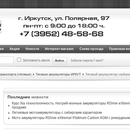
ки
Акции
Новости
Интернет-магазин
Схема проезда
Правовая и
Запомнить меня
Забыли пароль?
имя?
транспорта (тяговые)
Тяговые аккумуляторы ИРКУТ
Тяговый аккумулятор глубоко
Последние
новости
Курс Na технологичность. Натрий-ионные аккумуляторы RDrive eXtrema
продаже
Литиевые мотоаккумуляторы с сибирским характером
Мото аккумуляторы RDrive eXtremal Platinum Carbon AGM с рекордным