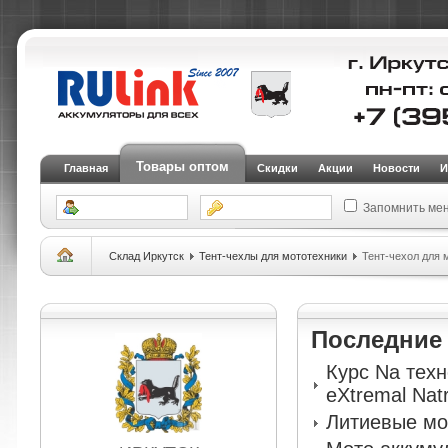
Товары оптом
Главная
Скидки
Акции
Новости
И
Запомнить ме
Склад Иркутск
Тент-чехлы для мототехники
Тент-чехол для 
Последни
Курс Na тех
eXtremal Nat
Литиевые мо