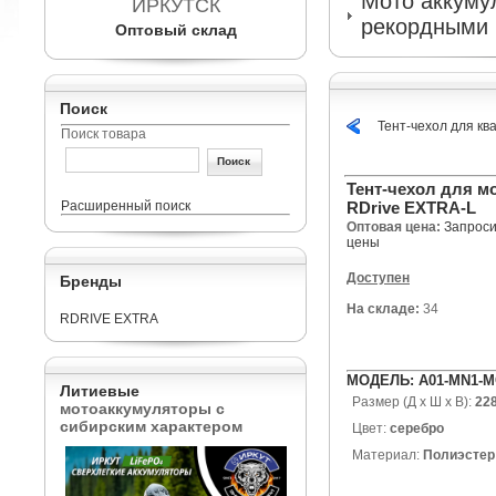
Мото аккумул
ИРКУТСК
рекордными 
Оптовый склад
Поиск
Тент-чехол для к
Поиск товара
Тент-чехол для м
Расширенный поиск
RDrive EXTRA-L
Оптовая цена:
Запроси
цены
Доступен
Бренды
На складе:
34
RDRIVE EXTRA
МОДЕЛЬ: A01-MN1-M
Литиевые
Размер (Д х Ш х В):
228
мотоаккумуляторы с
сибирским характером
Цвет:
серебро
Материал:
Полиэстер