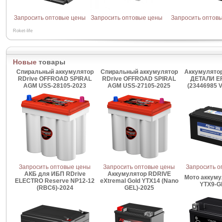
Запросить оптовые цены
Запросить оптовые цены
Запросить оптов
Roket-life
Новые
товары
Спиральный аккумулятор
Спиральный аккумулятор
Аккумулятор
RDrive OFFROAD SPIRAL
RDrive OFFROAD SPIRAL
ДЕТАЛИ E
AGM USS-28105-2023
AGM USS-27105-2025
(23446985 
Запросить оптовые цены
Запросить оптовые цены
Запросить о
АКБ для ИБП RDrive
Аккумулятор RDRIVE
Мото аккуму
ELECTRO Reserve NP12-12
eXtremal Gold YTX14 (Nano
YTX9-G
(RBC6)-2024
GEL)-2025