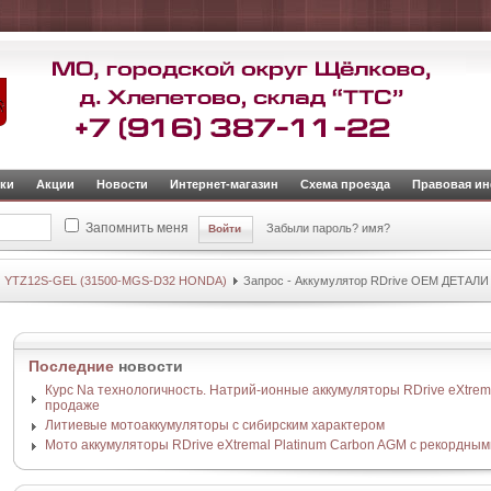
ки
Акции
Новости
Интернет-магазин
Схема проезда
Правовая и
Запомнить меня
Забыли пароль?
имя?
И YTZ12S-GEL (31500-MGS-D32 HONDA)
Запрос - Аккумулятор RDrive OEM ДЕТАЛИ
Последние
новости
Курс Na технологичность. Натрий-ионные аккумуляторы RDrive eXtrema
продаже
Литиевые мотоаккумуляторы с сибирским характером
Мото аккумуляторы RDrive eXtremal Platinum Carbon AGM с рекордным