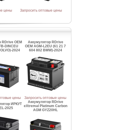
ые цены
Запросить оптовые цены
 RDrive OEM
Аккумулятор RDrive
FB-DINCEU
OEM AGM-L2EU (61 21 7
VOLVO)-2024
604 802 BMW)-2024
птовые цены
Запросить оптовые цены
Аккумулятор RDrive
лятор ИРКУТ
eXtremal Platinum Carbon
EL-2025
AGM GYZ20HL