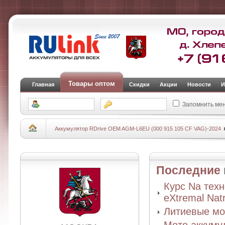
Товары оптом
Главная
Скидки
Акции
Новости
И
Запомнить ме
Аккумулятор RDrive OEM AGM-L6EU (000 915 105 CF VAG)-2024
Последние
Курс Na тех
eXtremal Nat
Литиевые мо