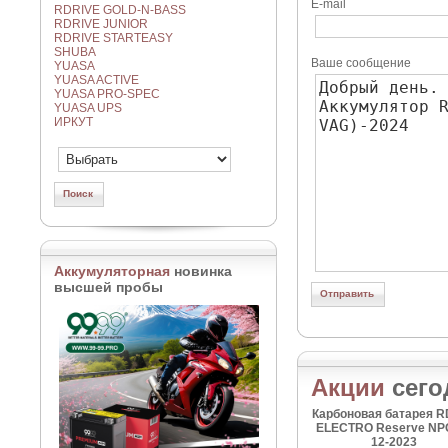
E-mail
RDRIVE GOLD-N-BASS
RDRIVE JUNIOR
RDRIVE STARTEASY
SHUBA
Ваше сообщение
YUASA
YUASA ACTIVE
YUASA PRO-SPEC
YUASA UPS
ИРКУТ
Аккумуляторная
новинка
высшей пробы
Акции
сего
Карбоновая батарея R
ELECTRO Reserve NP
12-2023