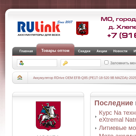
Товары оптом
Главная
Скидки
Акции
Новости
И
Запомнить ме
Аккумулятор RDrive OEM EFB-Q85 (PE1T-18-520 9B MAZDA)-202
Последние
Курс Na тех
eXtremal Nat
Литиевые мо