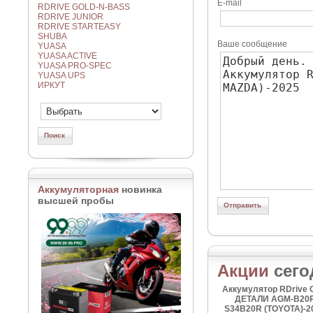
E-mail
RDRIVE GOLD-N-BASS
RDRIVE JUNIOR
RDRIVE STARTEASY
SHUBA
Ваше сообщение
YUASA
YUASA ACTIVE
YUASA PRO-SPEC
YUASA UPS
ИРКУТ
Аккумуляторная
новинка
высшей пробы
Акции
сего
Аккумулятор RDrive
ДЕТАЛИ AGM-B20
S34B20R (TOYOTA)-2