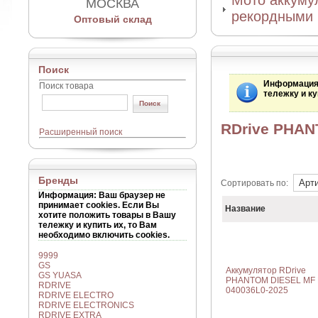
Мото аккумул
МОСКВА
рекордными 
Оптовый склад
Поиск
Информаци
Поиск товара
тележку и ку
RDrive PHAN
Расширенный поиск
Бренды
Сортировать по:
Информация
: Ваш браузер не
принимает cookies. Если Вы
Название
хотите положить товары в Вашу
тележку и купить их, то Вам
необходимо включить cookies.
9999
GS
Аккумулятор RDrive
GS YUASA
PHANTOM DIESEL MF
RDRIVE
040036L0-2025
RDRIVE ELECTRO
RDRIVE ELECTRONICS
RDRIVE EXTRA