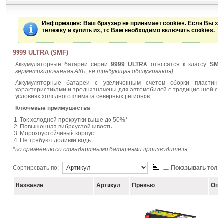
Информация
: Ваш браузер не принимает cookies. Если Вы 
тележку и купить их, то Вам необходимо включить cookies.
9999 ULTRA (SMF)
Аккумуляторные батареи серии
9999 ULTRA
относятся к классу
S
герметизированная АКБ, не требующая обслуживания)
.
Аккумуляторные батареи с увеличенным счетом сборки пласти
характеристиками и предназначены для автомобилей с традиционной с
условиях холодного климата северных регионов.
Ключевые преимущества:
Ток холодной прокрутки выше до 50%*
Повышенная виброустойчивость
Морозоустойчивый корпус
Не требуют доливки воды
*по сравнению со стандартными батареями производителя
Сортировать по:
Показывать тол
Название
Артикул
Превью
Оп