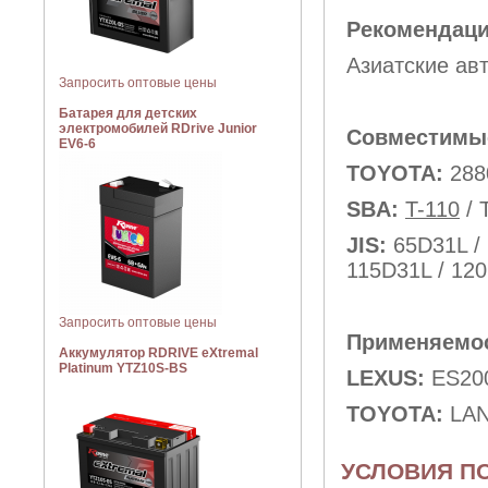
Рекомендаци
Азиатские ав
Запросить оптовые цены
Батарея для детских
электромобилей RDrive Junior
Совместимы
EV6-6
TOYOTA:
288
SBA:
T-110
/ 
JIS:
65D31L /
115D31L / 12
Запросить оптовые цены
Применяемо
Аккумулятор RDRIVE eXtremal
Platinum YTZ10S-BS
LEXUS:
ES200
TOYOTA:
LA
УСЛОВИЯ П