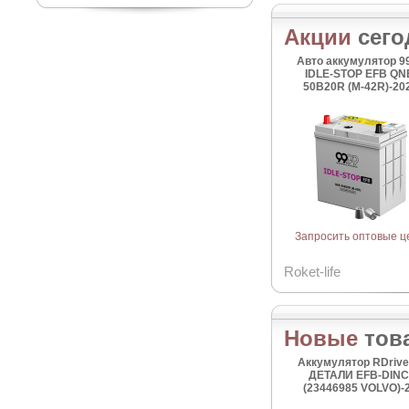
Акции
сего
Авто аккумулятор 9
IDLE-STOP EFB QN
50B20R (M-42R)-20
Запросить оптовые ц
Roket-life
Новые
тов
Аккумулятор RDriv
ДЕТАЛИ EFB-DIN
(23446985 VOLVO)-