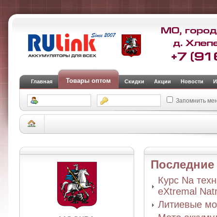
Товары оптом
Главная
Скидки
Акции
Новости
И
Запомнить ме
АКБ для легковых автомобилей и внедорожников
Аналоги штатных автом
OEM EFB-T110 (28800-36150 TOYOTA)-2022
Последни
Курс Na тех
eXtremal Nat
Литиевые мо