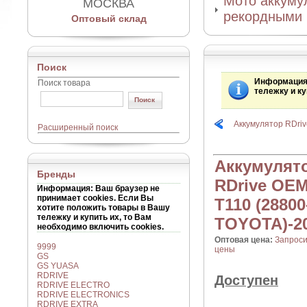
Мото аккумул
МОСКВА
рекордными 
Оптовый склад
Поиск
Информаци
Поиск товара
тележку и ку
Аккумулятор RDri
Расширенный поиск
Аккумулят
Бренды
RDrive OEM
Информация
: Ваш браузер не
принимает cookies. Если Вы
T110 (28800
хотите положить товары в Вашу
тележку и купить их, то Вам
TOYOTA)-2
необходимо включить cookies.
Оптовая цена:
Запроси
9999
цены
GS
GS YUASA
RDRIVE
Доступен
RDRIVE ELECTRO
RDRIVE ELECTRONICS
RDRIVE EXTRA