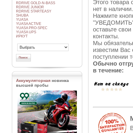
Этого товара 
RDRIVE GOLD-N-BASS
RDRIVE JUNIOR
нет в наличии
RDRIVE STARTEASY
Нажмите кноп
SHUBA
YUASA
"УВЕДОМИТЬ"
YUASA ACTIVE
YUASA PRO-SPEC
оставьте свои
YUASA UPS
контакты.
ИРКУТ
Мы обязатель
известим Вас 
поступлении т
Обычно отгр
в течение:
Аккумуляторная
новинка
высшей пробы