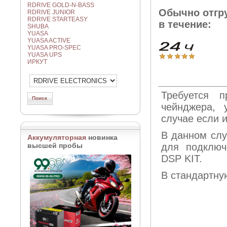
RDRIVE GOLD-N-BASS
Обычно отгр
RDRIVE JUNIOR
RDRIVE STARTEASY
в течение:
SHUBA
YUASA
YUASA ACTIVE
YUASA PRO-SPEC
YUASA UPS
ИРКУТ
Требуется 
чейнджера, 
случае если и
В данном случ
Аккумуляторная
новинка
высшей пробы
для подключ
DSP KIT.
В стандартну