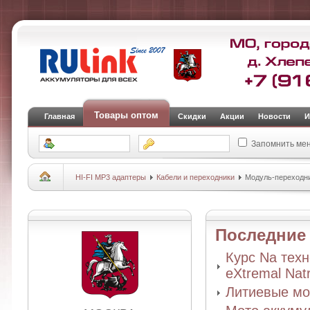
Товары оптом
Главная
Скидки
Акции
Новости
И
Запомнить ме
HI-FI MP3 адаптеры
Кабели и переходники
Модуль-переходни
Последни
Курс Na тех
eXtremal Nat
Литиевые мо