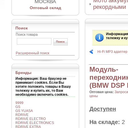
Мото аккумул
МОСКВА
рекордными 
Оптовый склад
Поиск
Информаци
Поиск товара
тележку и ку
Hi-Fi MP3 адаптер
Расширенный поиск
Модуль-
Бренды
переходни
Информация
: Ваш браузер не
принимает cookies. Если Вы
(BMW DSP K
хотите положить товары в Вашу
тележку и купить их, то Вам
Оптовая цена:
Запроси
необходимо включить cookies.
цены
9999
GS
Доступен
GS YUASA
RDRIVE
RDRIVE ELECTRO
На складе:
2
RDRIVE ELECTRONICS
RDRIVE EXTRA