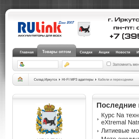
Товары оптом
Главная
Скидки
Акции
Новости
И
Запомнить ме
Склад Иркутск
HI-FI MP3 адаптеры
Кабели и переходники
Последние
Курс Na тех
eXtremal Nat
Литиевые мо