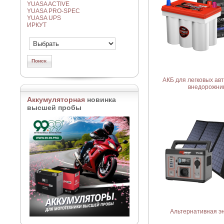
YUASA ACTIVE
YUASA PRO-SPEC
YUASA UPS
ИРКУТ
АКБ для легковых ав
внедорожни
Аккумуляторная
новинка
высшей пробы
Альтернативная э