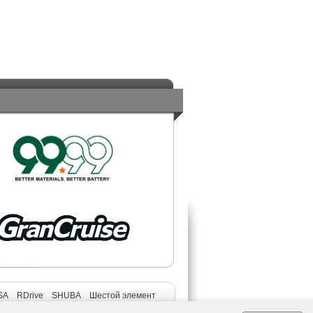
SA
RDrive
SHUBA
Шестой элемент