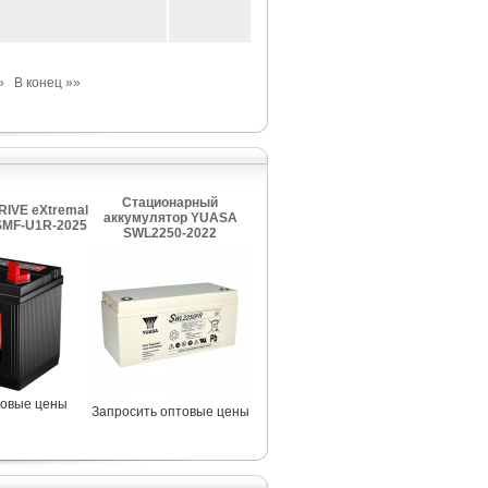
»
В конец »»
Стационарный
IVE eXtremal
аккумулятор YUASA
SMF-U1R-2025
SWL2250-2022
товые цены
Запросить оптовые цены