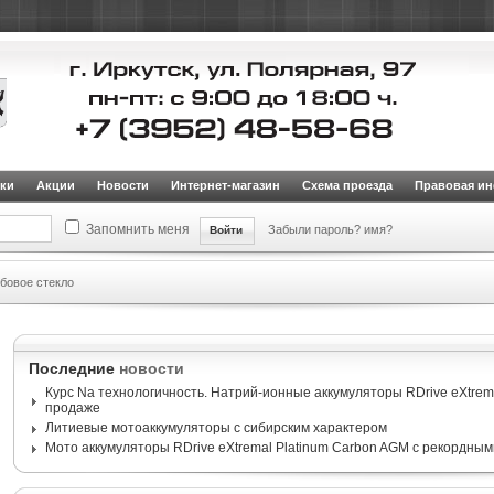
ки
Акции
Новости
Интернет-магазин
Схема проезда
Правовая и
Запомнить меня
Забыли пароль?
имя?
бовое стекло
Последние
новости
Курс Na технологичность. Натрий-ионные аккумуляторы RDrive eXtrema
продаже
Литиевые мотоаккумуляторы с сибирским характером
Мото аккумуляторы RDrive eXtremal Platinum Carbon AGM с рекордным