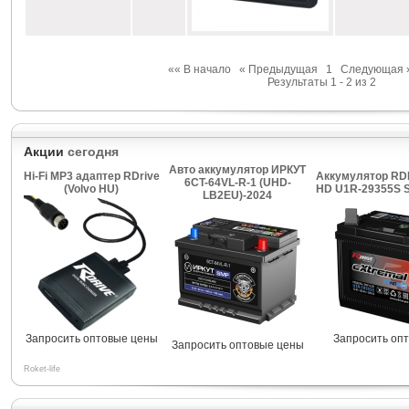
«« В начало
« Предыдущая
1
Следующая 
Результаты 1 - 2 из 2
Акции
сегодня
Авто аккумулятор ИРКУТ
Hi-Fi MP3 адаптер RDrive
Аккумулятор RDR
6CT-64VL-R-1 (UHD-
(Volvo HU)
HD U1R-29355S 
LB2EU)-2024
Запросить оптовые цены
Запросить оп
Запросить оптовые цены
Roket-life