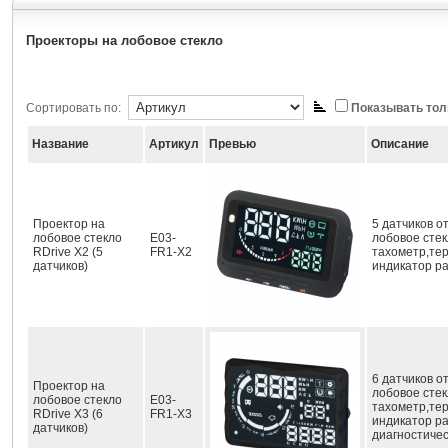
Проекторы на лобовое стекло
Сортировать по:
Показывать тол
Название
Артикул
Превью
Описание
Проектор на
5 датчиков о
лобовое стекло
E03-
лобовое стек
RDrive X2 (5
FR1-X2
тахометр,тер
датчиков)
индикатор ра
6 датчиков о
Проектор на
лобовое стек
лобовое стекло
E03-
тахометр,тер
RDrive X3 (6
FR1-X3
индикатор ра
датчиков)
диагностичес