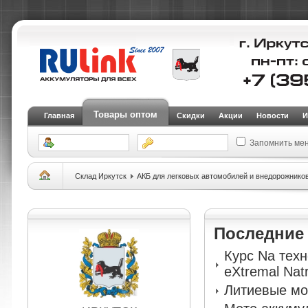
Товары оптом
Главная
Скидки
Акции
Новости
И
Запомнить ме
Склад Иркутск
АКБ для легковых автомобилей и внедорожнико
Последни
Курс Na тех
eXtremal Nat
Литиевые мо