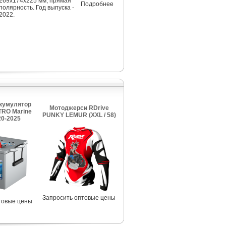
269x174x225 мм, прямая
Подробнее
полярность. Год выпуска -
2022.
кумулятор
Мотоджерси RDrive
TRO Marine
PUNKY LEMUR (XXL / 58)
0-2025
Запросить оптовые цены
товые цены