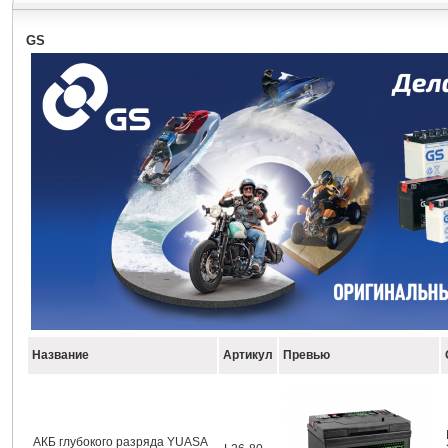
GS
Название
Артикул
Превью
АКБ глубокого разряда YUASA