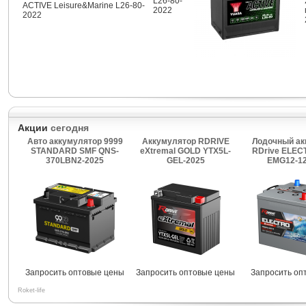
L26-80-
ACTIVE Leisure&Marine L26-80-
2022
2022
Акции
сегодня
Авто аккумулятор 9999
Аккумулятор RDRIVE
Лодочный ак
STANDARD SMF QNS-
eXtremal GOLD YTX5L-
RDrive ELEC
370LBN2-2025
GEL-2025
EMG12-12
Запросить оптовые цены
Запросить оптовые цены
Запросить оп
Roket-life