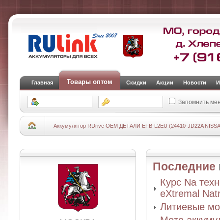
Товары оптом
Главная
Скидки
Акции
Новости
И
Запомнить ме
Аккумулятор RDrive OEM ДЕТАЛИ EFB-L2EU (24410-JD22A NISSA
Последние
Курс Na тех
eXtremal Nat
Литиевые мо