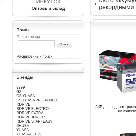
Мото аккумул
ИРКУТСК
рекордными 
Оптовый склад
Поиск
Поиск товара
Расширенный поиск
Бренды
9999
GS
GS YUASA
GS YUASA PRODA NEO
RDRIVE
АКБ для водного транс
RDRIVE ELECTRO
на колеса
RDRIVE EXTRA
RDRIVE JUNIOR
RDRIVE STARTEASY
SHUBA
YUASA
YUASA ACTIVE