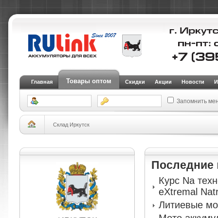
Товары оптом
Главная
Скидки
Акции
Новости
И
Запомнить ме
Склад Иркутск
Последние
Курс Na тех
eXtremal Nat
Литиевые мо