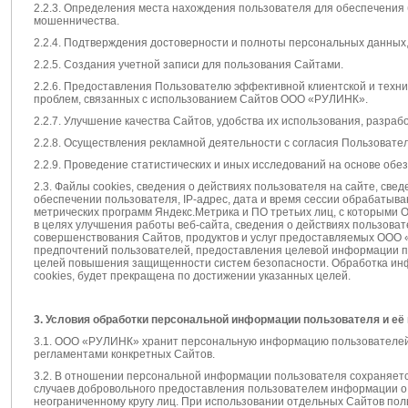
2.2.3. Определения места нахождения пользователя для обеспечения
мошенничества.
2.2.4. Подтверждения достоверности и полноты персональных данных
2.2.5. Создания учетной записи для пользования Сайтами.
2.2.6. Предоставления Пользователю эффективной клиентской и техн
проблем, связанных с использованием Сайтов ООО «РУЛИНК».
2.2.7. Улучшение качества Сайтов, удобства их использования, разрабо
2.2.8. Осуществления рекламной деятельности с согласия Пользовател
2.2.9. Проведение статистических и иных исследований на основе обе
2.3. Файлы cookies, сведения о действиях пользователя на сайте, св
обеспечении пользователя, IP-адрес, дата и время сессии обрабатываю
метрических программ Яндекс.Метрика и ПО третьих лиц, с которыми
в целях улучшения работы веб-сайта, сведения о действиях пользова
совершенствования Сайтов, продуктов и услуг предоставляемых ООО
предпочтений пользователей, предоставления целевой информации по 
целей повышения защищенности систем безопасности. Обработка ин
cookies, будет прекращена по достижении указанных целей.
3. Условия обработки персональной информации пользователя и её
3.1. ООО «РУЛИНК» хранит персональную информацию пользователей 
регламентами конкретных Сайтов.
3.2. В отношении персональной информации пользователя сохраняетс
случаев добровольного предоставления пользователем информации о 
неограниченному кругу лиц. При использовании отдельных Сайтов поль