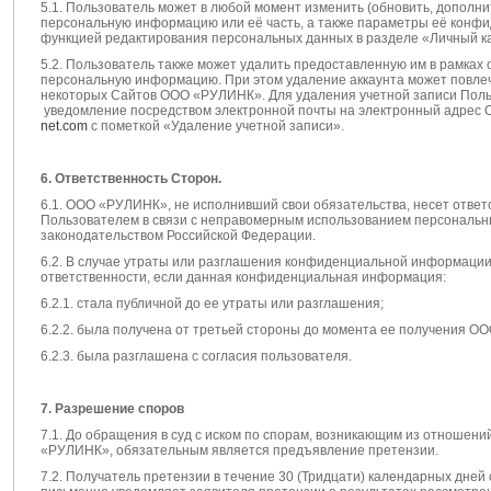
5.1. Пользователь может в любой момент изменить (обновить, дополн
персональную информацию или её часть, а также параметры её конф
функцией редактирования персональных данных в разделе «Личный к
5.2. Пользователь также может удалить предоставленную им в рамках
персональную информацию. При этом удаление аккаунта может повле
некоторых Сайтов ООО «РУЛИНК». Для удаления учетной записи Поль
уведомление посредством электронной почты на электронный адре
net.com
с пометкой «Удаление учетной записи».
6. Ответственность Сторон.
6.1. ООО «РУЛИНК», не исполнивший свои обязательства, несет ответ
Пользователем в связи с неправомерным использованием персональны
законодательством Российской Федерации.
6.2. В случае утраты или разглашения конфиденциальной информаци
ответственности, если данная конфиденциальная информация:
6.2.1. стала публичной до ее утраты или разглашения;
6.2.2. была получена от третьей стороны до момента ее получения О
6.2.3. была разглашена с согласия пользователя.
7. Разрешение споров
7.1. До обращения в суд с иском по спорам, возникающим из отношен
«РУЛИНК», обязательным является предъявление претензии.
7.2. Получатель претензии в течение 30 (Тридцати) календарных дней