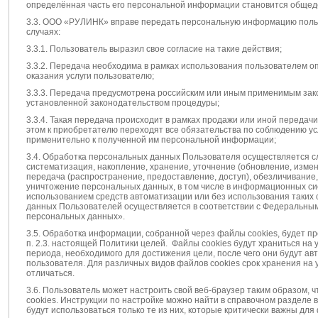
определённая часть его персональной информации становится общед
3.3. ООО «РУЛИНК» вправе передать персональную информацию поль
случаях:
3.3.1. Пользователь выразил свое согласие на такие действия;
3.3.2. Передача необходима в рамках использования пользователем о
оказания услуги пользователю;
3.3.3. Передача предусмотрена российским или иным применимым зак
установленной законодательством процедуры;
3.3.4. Такая передача происходит в рамках продажи или иной передачи 
этом к приобретателю переходят все обязательства по соблюдению у
применительно к полученной им персональной информации;
3.4. Обработка персональных данных Пользователя осуществляется с
систематизация, накопление, хранение, уточнение (обновление, измен
передача (распространение, предоставление, доступ), обезличивание,
уничтожение персональных данных, в том числе в информационных си
использованием средств автоматизации или без использования таких 
данных Пользователей осуществляется в соответствии с Федеральным 
персональных данных».
3.5. Обработка информации, собранной через файлы cookies, будет п
п. 2.3. настоящей Политики целей. Файлы cookies будут храниться на 
периода, необходимого для достижения цели, после чего они будут ав
пользователя. Для различных видов файлов cookies срок хранения на
отличаться.
3.6. Пользователь может настроить свой веб-браузер таким образом, 
cookies. Инструкции по настройке можно найти в справочном разделе 
будут использоваться только те из них, которые критически важны дл