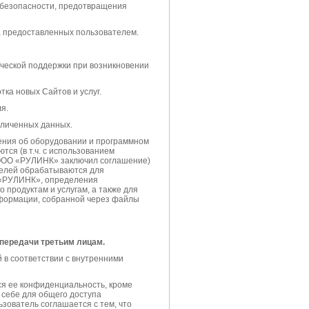
 безопасности, предотвращения
, предоставленных пользователем.
ической поддержки при возникновении
тка новых Сайтов и услуг.
я.
зличенных данных.
едения об оборудовании и программном
тся (в т.ч. с использованием
 ООО «РУЛИНК» заключил соглашение)
телей обрабатываются для
 «РУЛИНК», определения
продуктам и услугам, а также для
формации, собранной через файлы
 передачи третьим лицам.
в соответствии с внутренними
я ее конфиденциальность, кроме
себе для общего доступа
зователь соглашается с тем, что