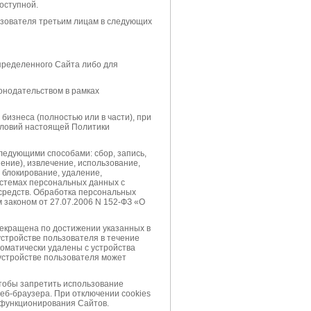
оступной.
зователя третьим лицам в следующих
пределенного Сайта либо для
онодательством в рамках
бизнеса (полностью или в части), при
словий настоящей Политики
ледующими способами: сбор, запись,
ение), извлечение, использование,
 блокирование, удаление,
стемах персональных данных с
средств. Обработка персональных
законом от 27.07.2006 N 152-ФЗ «О
рекращена по достижении указанных в
устройстве пользователя в течение
томатически удалены с устройства
 устройстве пользователя может
чтобы запретить использование
веб-браузера. При отключении cookies
я функционирования Сайтов.