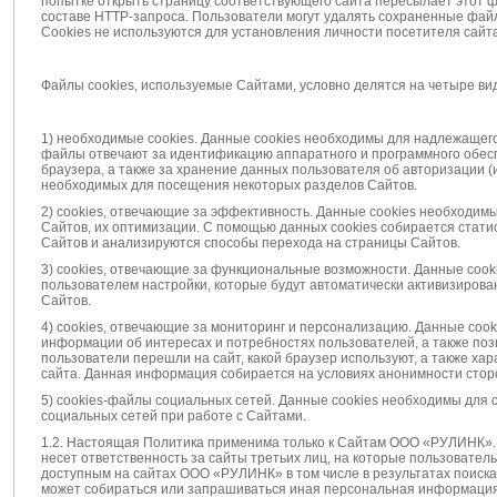
попытке открыть страницу соответствующего сайта пересылает этот ф
составе HTTP-запроса. Пользователи могут удалять сохраненные файл
Cookies не используются для установления личности посетителя сайта
Файлы cookies, используемые Сайтами, условно делятся на четыре ви
1) необходимые cookies. Данные cookies необходимы для надлежащег
файлы отвечают за идентификацию аппаратного и программного обесп
браузера, а также за хранение данных пользователя об авторизации (
необходимых для посещения некоторых разделов Сайтов.
2) cookies, отвечающие за эффективность. Данные cookies необходим
Сайтов, их оптимизации. С помощью данных cookies собирается стат
Сайтов и анализируются способы перехода на страницы Сайтов.
3) cookies, отвечающие за функциональные возможности. Данные coo
пользователем настройки, которые будут автоматически активизиров
Сайтов.
4) cookies, отвечающие за мониторинг и персонализацию. Данные coo
информации об интересах и потребностях пользователей, а также позв
пользователи перешли на сайт, какой браузер используют, а также хар
сайта. Данная информация собирается на условиях анонимности стор
5) cookies-файлы социальных сетей. Данные cookies необходимы для
социальных сетей при работе с Сайтами.
1.2. Настоящая Политика применима только к Сайтам ООО «РУЛИНК».
несет ответственность за сайты третьих лиц, на которые пользовател
доступным на сайтах ООО «РУЛИНК» в том числе в результатах поиска.
может собираться или запрашиваться иная персональная информация,