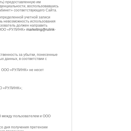
ить) предоставленную им
иденциальности, воспользовавшись
абинет» соответствующего Сайта.
 определенной учетной записи
чь невозможность использования
зователь должен направить
с ООО «РУЛИНК»
marketing@rulink-
ственность за убытки, понесенные
х данных, в соответствии с
и ООО «РУЛИНК» не несет
ОО «РУЛИНК»;
ий между пользователем и ООО
 со дня получения претензии