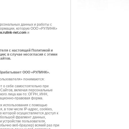
рсональных данных и работы с
нформации, которую ООО «РУЛИНК»
.rulink-net.com
и
теля с настоящей Политикой и
ии; в случае несогласия с этими
айтов.
обрабатывает ООО «РУЛИНК».
пользователя» понимаются:
т о себе самостоятельно при
я Сайтов, включая персональные
ого лица как-то: ОГРН, ИНН,
ационно-правовая форма.
их использования с помощью
 в том числе IP-адрес, cookies,
 которой осуществляется доступ к
небольшой фрагмент данных,
 устройстве пользователя,
бычно веб-браузер) всякий раз при