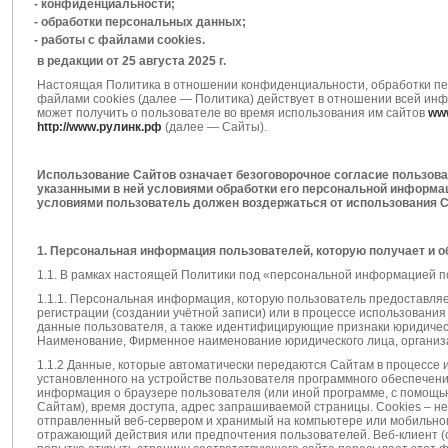
- конфиденциальности;
- обработки персональных данных;
- работы с файлами cookies.
в редакции от 25 августа 2025 г.
Настоящая Политика в отношении конфиденциальности, обработки пе
файлами cookies (далее — Политика) действует в отношении всей и
может получить о пользователе во время использования им сайтов
www
http://www.рулинк.рф
(далее — Сайты).
Использование Сайтов означает безоговорочное согласие пользова
указанными в ней условиями обработки его персональной информац
условиями пользователь должен воздержаться от использования С
1. Персональная информация пользователей, которую получает и 
1.1. В рамках настоящей Политики под «персональной информацией 
1.1.1. Персональная информация, которую пользователь предоставляе
регистрации (создании учётной записи) или в процессе использовани
данные пользователя, а также идентифицирующие признаки юридическ
Наименование, Фирменное наименование юридического лица, организ
1.1.2 Данные, которые автоматически передаются Сайтам в процессе 
установленного на устройстве пользователя программного обеспечения,
информация о браузере пользователя (или иной программе, с помощью
Сайтам), время доступа, адрес запрашиваемой страницы. Cookies – 
отправленный веб-сервером и хранимый на компьютере или мобильном
отражающий действия или предпочтения пользователей. Веб-клиент (о