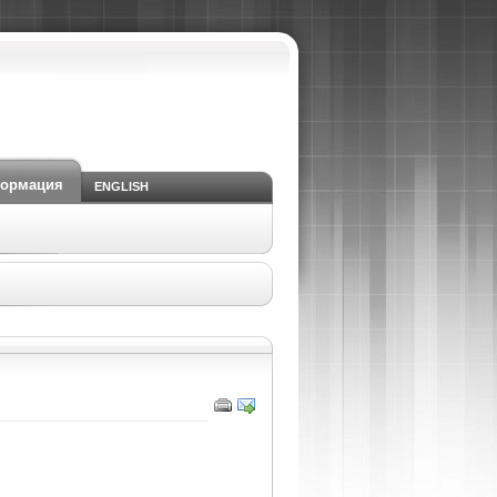
формация
ENGLISH