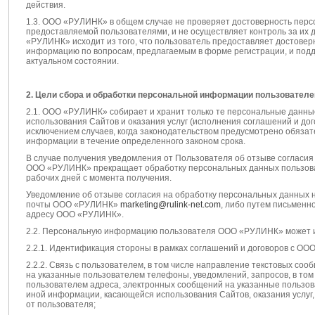
действия.
1.3. ООО «РУЛИНК» в общем случае не проверяет достоверность пер
предоставляемой пользователями, и не осуществляет контроль за их
«РУЛИНК» исходит из того, что пользователь предоставляет достове
информацию по вопросам, предлагаемым в форме регистрации, и под
актуальном состоянии.
2. Цели сбора и обработки персональной информации пользователе
2.1. ООО «РУЛИНК» собирает и хранит только те персональные данны
использования Сайтов и оказания услуг (исполнения соглашений и дог
исключением случаев, когда законодательством предусмотрено обяза
информации в течение определенного законом срока.
В случае получения уведомления от Пользователя об отзыве согласия
ООО «РУЛИНК» прекращает обработку персональных данных пользова
рабочих дней с момента получения.
Уведомление об отзыве согласия на обработку персональных данных 
почты ООО «РУЛИНК»
marketing@rulink-net.com
, либо путем письменн
адресу ООО «РУЛИНК».
2.2. Персональную информацию пользователя ООО «РУЛИНК» может и
2.2.1. Идентификация стороны в рамках соглашений и договоров с ОО
2.2.2. Связь с пользователем, в том числе направление текстовых со
на указанные пользователем телефоны, уведомлений, запросов, в том 
пользователем адреса, электронных сообщений на указанные пользов
иной информации, касающейся использования Сайтов, оказания услуг, 
от пользователя;