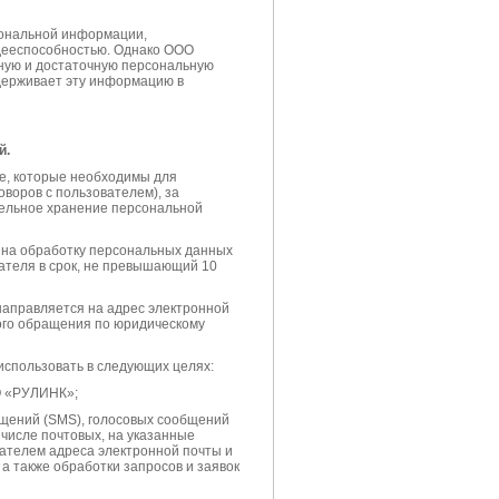
сональной информации,
 дееспособностью. Однако ООО
рную и достаточную персональную
держивает эту информацию в
й.
е, которые необходимы для
оворов с пользователем), за
тельное хранение персональной
 на обработку персональных данных
теля в срок, не превышающий 10
направляется на адрес электронной
ого обращения по юридическому
спользовать в следующих целях:
О «РУЛИНК»;
общений (SMS), голосовых сообщений
числе почтовых, на указанные
ателем адреса электронной почты и
а также обработки запросов и заявок