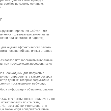
рагмент данных веб-серверу в
ы cookies по своему желанию.
.
да:
о функционирования Сайтов. Эти
ечения пользователя, включая тип
имени пользователя и пароля),
ы для оценки эффективности работы
истика посещений различных страниц
kies позволяют запомнить выбранные
аны при последующих посещениях им
kies необходимы для получения
оляют определить, с какого ресурса
актер данных, которые загружались с
онними поставщиками веб-услуг.
 сбора информации об использовании
 ООО «РУЛИНК» не контролирует и не
ь может перейти по ссылкам,
 На таких сайтах у пользователя
 а также могут совершаться иные