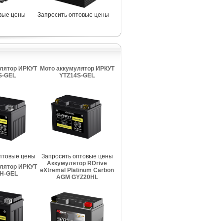
вые цены
Запросить оптовые цены
лятор ИРКУТ
Мото аккумулятор ИРКУТ
S-GEL
YTZ14S-GEL
птовые цены
Запросить оптовые цены
Аккумулятор RDrive
лятор ИРКУТ
eXtremal Platinum Carbon
H-GEL
AGM GYZ20HL