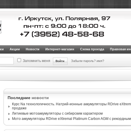
ки
Акции
Новости
Интернет-магазин
Схема проезда
Правовая и
Запомнить меня
Забыли пароль?
имя?
Последние
новости
Курс Na технологичность. Натрий-ионные аккумуляторы RDrive eXtrema
продаже
Литиевые мотоаккумуляторы с сибирским характером
Мото аккумуляторы RDrive eXtremal Platinum Carbon AGM с рекордным