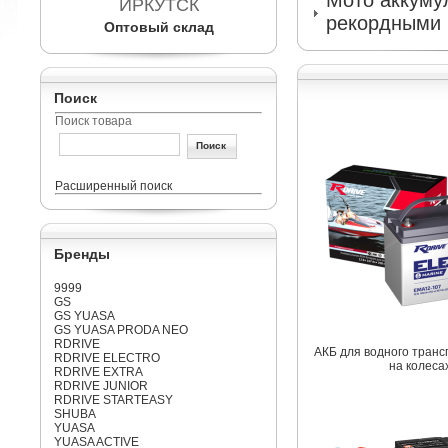
Мото аккумул
ИРКУТСК
рекордными 
Оптовый склад
Поиск
Поиск товара
Расширенный поиск
Бренды
9999
GS
GS YUASA
GS YUASA PRODA NEO
RDRIVE
АКБ для водного транс
RDRIVE ELECTRO
на колеса
RDRIVE EXTRA
RDRIVE JUNIOR
RDRIVE STARTEASY
SHUBA
YUASA
YUASA ACTIVE