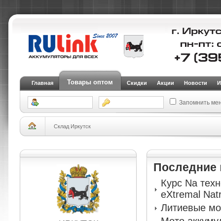
Товары оптом
Главная
Скидки
Акции
Новости
И
Запомнить ме
Склад Иркутск
Последние
Курс Na тех
eXtremal Nat
Литиевые мо