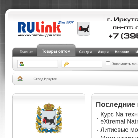
Товары оптом
Главная
Скидки
Акции
Новости
И
Запомнить ме
Склад Иркутск
Последние
Курс Na тех
eXtremal Nat
Литиевые мо