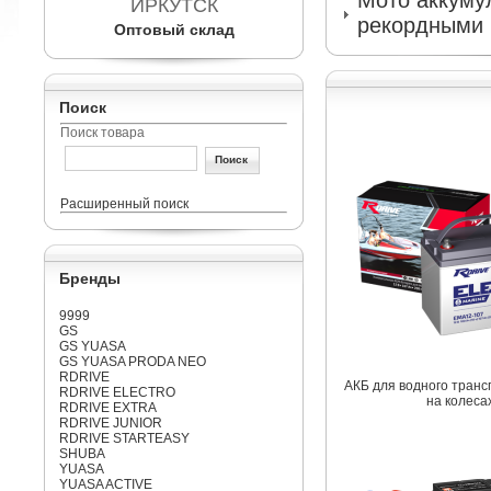
Мото аккумул
ИРКУТСК
рекордными 
Оптовый склад
Поиск
Поиск товара
Расширенный поиск
Бренды
9999
GS
GS YUASA
GS YUASA PRODA NEO
RDRIVE
АКБ для водного транс
RDRIVE ELECTRO
на колеса
RDRIVE EXTRA
RDRIVE JUNIOR
RDRIVE STARTEASY
SHUBA
YUASA
YUASA ACTIVE