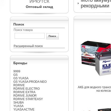
Мото аккумул
ИРКУТСК
рекордными 
Оптовый склад
Поиск
Поиск товара
Расширенный поиск
Бренды
9999
GS
GS YUASA
GS YUASA PRODA NEO
RDRIVE
АКБ для водного транс
RDRIVE ELECTRO
на колеса
RDRIVE EXTRA
RDRIVE JUNIOR
RDRIVE STARTEASY
SHUBA
YUASA
YUASA ACTIVE