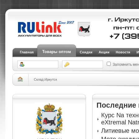
Товары оптом
Главная
Скидки
Акции
Новости
И
Запомнить ме
Склад Иркутск
Последние
Курс Na тех
eXtremal Nat
Литиевые мо