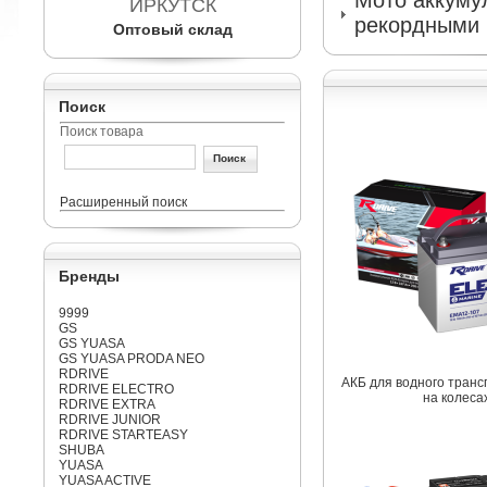
Мото аккумул
ИРКУТСК
рекордными 
Оптовый склад
Поиск
Поиск товара
Расширенный поиск
Бренды
9999
GS
GS YUASA
GS YUASA PRODA NEO
RDRIVE
АКБ для водного транс
RDRIVE ELECTRO
на колеса
RDRIVE EXTRA
RDRIVE JUNIOR
RDRIVE STARTEASY
SHUBA
YUASA
YUASA ACTIVE