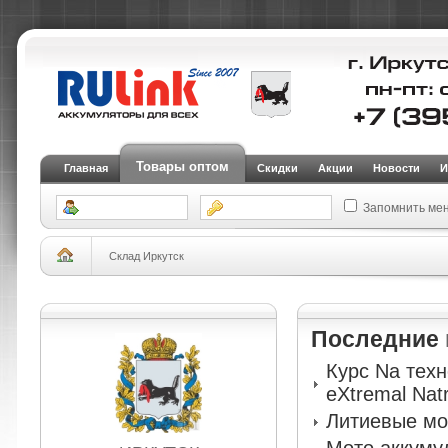
Товары оптом
Главная
Скидки
Акции
Новости
И
Запомнить ме
Склад Иркутск
Последние
Курс Na тех
eXtremal Nat
Литиевые мо