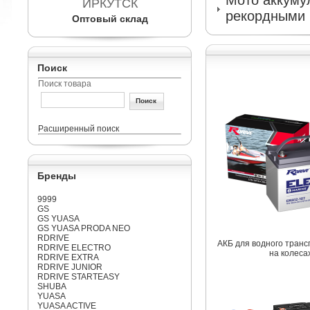
Мото аккумул
ИРКУТСК
рекордными 
Оптовый склад
Поиск
Поиск товара
Расширенный поиск
Бренды
9999
GS
GS YUASA
GS YUASA PRODA NEO
RDRIVE
АКБ для водного транс
RDRIVE ELECTRO
на колеса
RDRIVE EXTRA
RDRIVE JUNIOR
RDRIVE STARTEASY
SHUBA
YUASA
YUASA ACTIVE