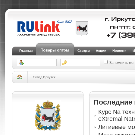
Товары оптом
Главная
Скидки
Акции
Новости
И
Запомнить ме
Склад Иркутск
Последние
Курс Na тех
eXtremal Nat
Литиевые мо