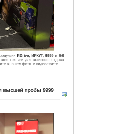
продукции
RDrive
,
ИРКУТ
,
9999
и
GS
авке техники для активного отдыха
рите в нашем фото- и видеоотчете.
и высшей пробы 9999