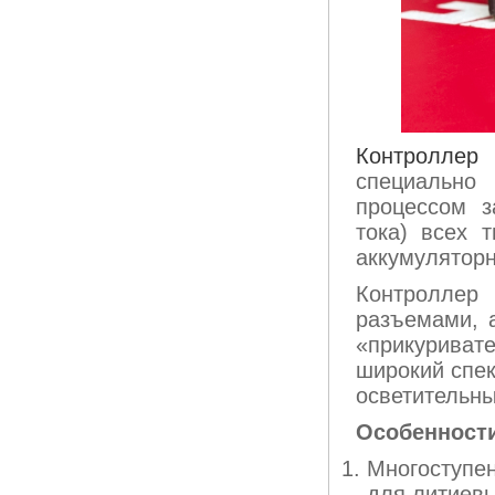
Контролле
специально
процессом з
тока) всех 
аккумуляторн
Контролле
разъемами, 
«прикуривате
широкий спек
осветительны
Особенност
Многоступе
для литиевы