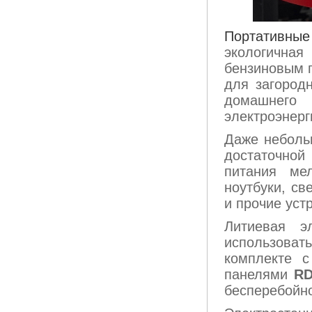
Портативные
экологичн
бензиновым 
для загород
домашнего
электроэнерг
Даже неболь
достаточной
питания ме
ноутбуки, св
и прочие уст
Литиевая э
использоват
комплекте с
панелями
RD
бесперебойно