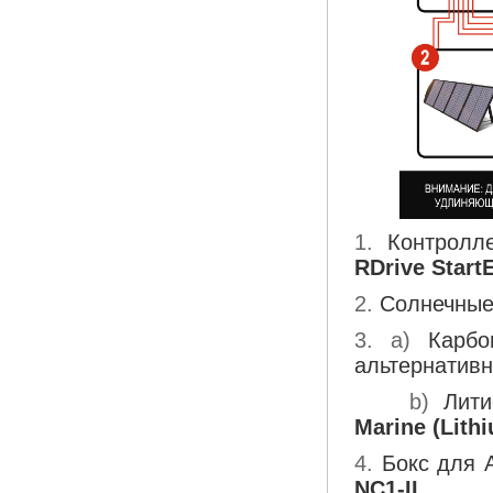
1.
Контролл
RDrive Star
2.
Солнечные
3. a)
Карб
альтернативн
b)
Лити
Marine (Lith
4.
Бокс для 
NC1-IL