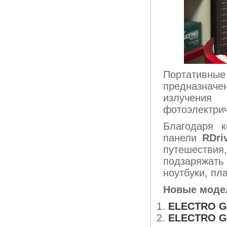
Портативн
предназнач
излучения
фотоэлектрич
Благодаря 
панели
RDri
путешествия
подзаряжать
ноутбуки, пл
Новые модел
ELECTRO Gr
ELECTRO Gr