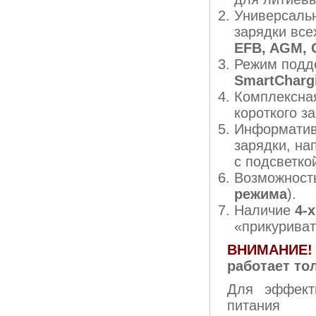
Универсальн
зарядки все
EFB, AGM, 
Режим подде
SmartCharg
Комплексная
короткого з
Информати
зарядки, на
с подсветко
Возможность
режима
).
Наличие
4-
«прикуриват
ВНИМАНИЕ!
работает то
Для эффект
питания 