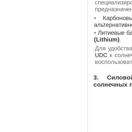
специализи
предназначен
•
Карбоно
альтернативн
•
Литиевые ба
(Lithium)
.
Для удобств
UDC
к солне
воспользова
3. Силово
солнечных 